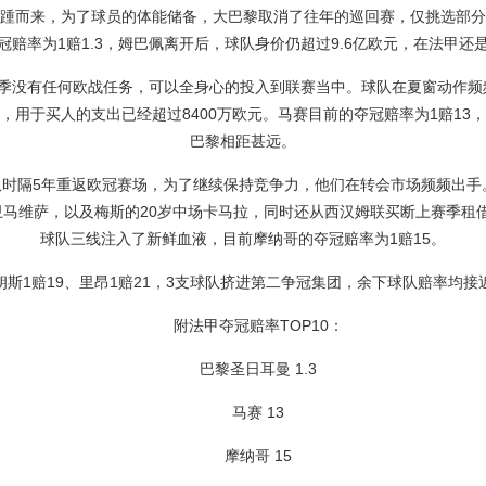
踵而来，为了球员的体能储备，大巴黎取消了往年的巡回赛，仅挑选部分
冠赔率为1赔1.3，姆巴佩离开后，球队身价仍超过9.6亿欧元，在法甲还
没有任何欧战任务，可以全身心的投入到联赛当中。球队在夏窗动作频
，用于买人的支出已经超过8400万欧元。马赛目前的夺冠赔率为1赔13
巴黎相距甚远。
隔5年重返欧冠赛场，为了继续保持竞争力，他们在转会市场频频出手。
卫马维萨，以及梅斯的20岁中场卡马拉，同时还从西汉姆联买断上赛季租
球队三线注入了新鲜血液，目前摩纳哥的夺冠赔率为1赔15。
1赔19、里昂1赔21，3支球队挤进第二争冠集团，余下球队赔率均接
附法甲夺冠赔率TOP10：
巴黎圣日耳曼 1.3
马赛 13
摩纳哥 15