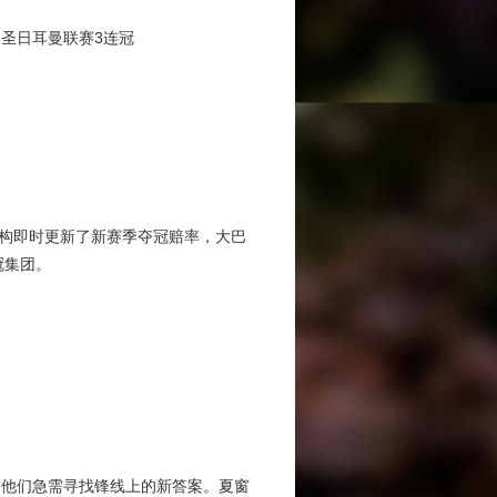
黎圣日耳曼联赛3连冠
构即时更新了新赛季夺冠赔率，大巴
冠集团。
他们急需寻找锋线上的新答案。夏窗