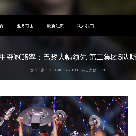
育
业务范围
最新动态
联系我们
甲夺冠赔率：巴黎大幅领先 第二集团5队
发布日期：2024-08-24 20:03 点击次数：136