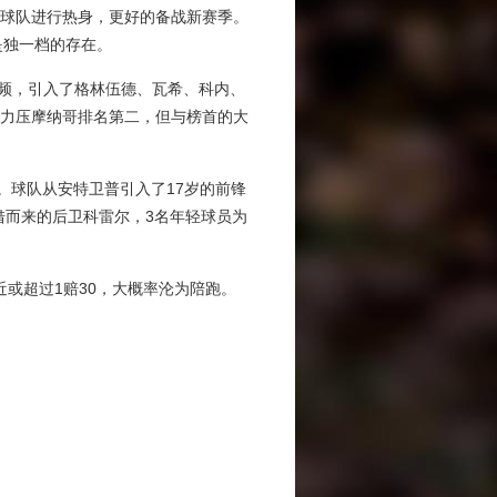
球队进行热身，更好的备战新赛季。
是独一档的存在。
频，引入了格林伍德、瓦希、科内、
，力压摩纳哥排名第二，但与榜首的大
球队从安特卫普引入了17岁的前锋
借而来的后卫科雷尔，3名年轻球员为
近或超过1赔30，大概率沦为陪跑。